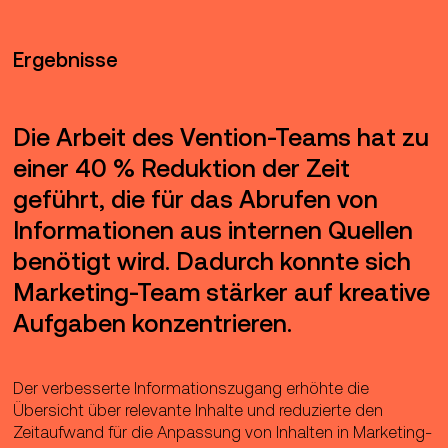
bereitstellen, sondern auch verwandte
Inhalte anzeigen, die sich noch in
Bearbeitung befinden und voraussichtlich
Ergebnisse
bald verfügbar sein werden. So können
Teams fundiertere Entscheidungen darüber
treffen, welche Inhalte in die jeweilige
Die Arbeit des Vention-Teams hat zu
Präsentation aufgenommen werden.
einer 40 % Reduktion der Zeit
geführt, die für das Abrufen von
Informationen aus internen Quellen
benötigt wird. Dadurch konnte sich
Marketing-Team stärker auf kreative
Aufgaben konzentrieren.
Der verbesserte Informationszugang erhöhte die
Übersicht über relevante Inhalte und reduzierte den
Zeitaufwand für die Anpassung von Inhalten in Marketing-