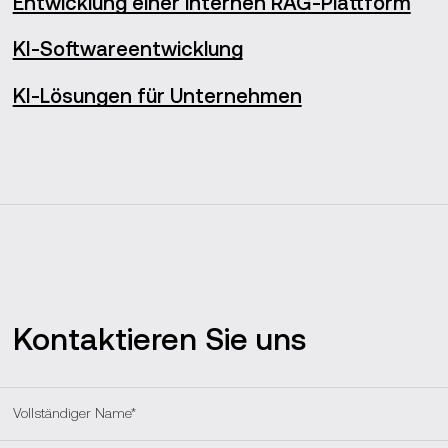
Entwicklung einer internen RAG-Plattform
zwischen dem RAG-System und den angebundenen
Services.
KI-Softwareentwicklung
KI-Lösungen für Unternehmen
Kontaktieren Sie uns