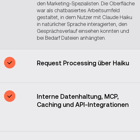
den Marketing-Spezialisten. Die Oberfläche
war als chatbasiertes Arbeitsumfeld
gestaltet, in dem Nutzer mit Claude Haiku
in natürlicher Sprache interagierten, den
Gesprächsverlauf einsehen konnten und
bei Bedarf Dateien anhängten.
Request Processing über Haiku
Als leichtestes Modell innerhalb der
Claude-Familie wurde Haiku für die
Aufbereitung und das Routing von
Interne Datenhaltung, MCP,
Anfragen im System eingesetzt.
Caching und API-Integrationen
Nach Eingang einer Nutzeranfrage zerlegte
Haiku diese in konkretere Bestandteile, um
Um die Transparenz und Effizienz zu
einen präziseren Prompt zu erstellen,
verbessern, wurde das System so
identifizierte die benötigten Informationen
konzipiert, dass es sich in die internen
zur Bearbeitung der Anfrage und holte