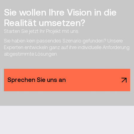
Sie wollen Ihre Vision in die
Realität umsetzen?
Starten Sie jetzt Ihr Projekt mit uns.
Sie haben kein passendes Szenario gefunden? Unsere
Experten entwickeln ganz auf ihre individuelle Anforderung
abgestimmte Lösungen.
Sprechen Sie uns an