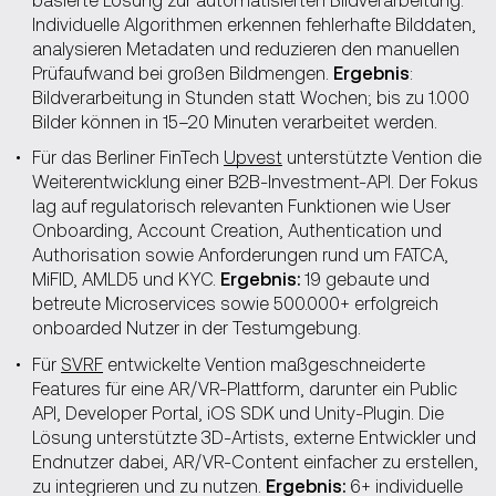
Individuelle Algorithmen erkennen fehlerhafte Bilddaten,
analysieren Metadaten und reduzieren den manuellen
Prüfaufwand bei großen Bildmengen.
Ergebnis
:
Bildverarbeitung in Stunden statt Wochen; bis zu 1.000
Bilder können in 15–20 Minuten verarbeitet werden.
Für das Berliner FinTech
Upvest
unterstützte Vention die
Weiterentwicklung einer B2B-Investment-API. Der Fokus
lag auf regulatorisch relevanten Funktionen wie User
Onboarding, Account Creation, Authentication und
Authorisation sowie Anforderungen rund um FATCA,
MiFID, AMLD5 und KYC.
Ergebnis:
19 gebaute und
betreute Microservices sowie 500.000+ erfolgreich
onboarded Nutzer in der Testumgebung.
Für
SVRF
entwickelte Vention maßgeschneiderte
Features für eine AR/VR-Plattform, darunter ein Public
API, Developer Portal, iOS SDK und Unity-Plugin. Die
Lösung unterstützte 3D-Artists, externe Entwickler und
Endnutzer dabei, AR/VR-Content einfacher zu erstellen,
zu integrieren und zu nutzen.
Ergebnis:
6+ individuelle