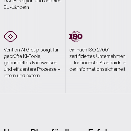
DACH-Region und anderen
EU-Ländern
Vention
AI Group
sorgt für
ein nach ISO 27001
geprüfte KI-Tools,
zertifiziertes Unternehmen
gebündeltes Fachwissen
-
für
höchste
Standards in
und effizientere Prozesse –
der
Informationssicherheit
intern und extern