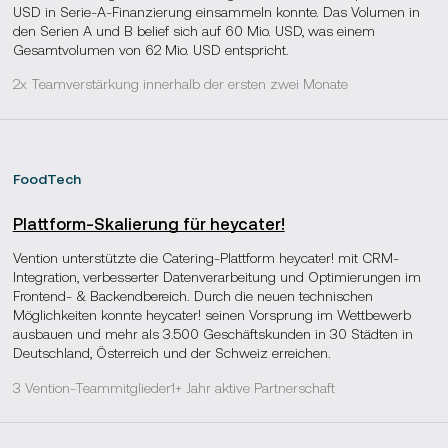
USD in Serie-A-Finanzierung einsammeln konnte. Das Volumen in
Vention in der Lage, Ihre genauen
den Serien A und B belief sich auf 60 Mio. USD, was einem
Anforderungen in eine maßgeschneiderte
Gesamtvolumen von 62 Mio. USD entspricht.
Lösung umzusetzen, die Ihre spezifischen
2x Teamverstärkung innerhalb der ersten zwei Monate
Abläufe effektiv unterstützt.
FoodTech
Plattform-Skalierung für heycater!
Vention unterstützte die Catering-Plattform heycater! mit CRM-
Integration, verbesserter Datenverarbeitung und Optimierungen im
Frontend- & Backendbereich. Durch die neuen technischen
Möglichkeiten konnte heycater! seinen Vorsprung im Wettbewerb
ausbauen und mehr als 3.500 Geschäftskunden in 30 Städten in
Deutschland, Österreich und der Schweiz erreichen.
3 Vention-Teammitglieder
1+ Jahr aktive Partnerschaft