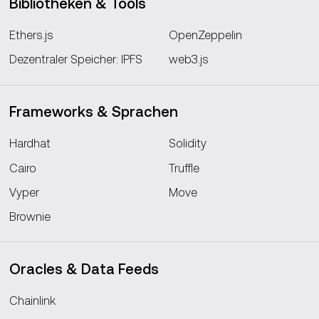
Bibliotheken & Tools
Ethers.js
OpenZeppelin
Dezentraler Speicher: IPFS
web3.js
Frameworks & Sprachen
Hardhat
Solidity
Cairo
Truffle
Vyper
Move
Brownie
Oracles & Data Feeds
Chainlink