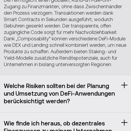
Zugang zu Finanzmärkten, ohne dass Zwischenhändler
den Prozess verzögern. Transaktionen werden dank
Smart Contracts in Sekunden ausgeführt, wodurch
Gebühren gesenkt werden. Der transparente, offen
zugängliche Code sorgt für mehr Nachvollziehbarkeit.
Dank „Composability“ können verschiedene DeFi-Module
wie DEX und Lending schnell kombiniert werden, um neue
Produkte zu schaffen. Außerdem bieten Staking- und
Yield-Modelle zusätzliche Renditepotenziale, auch für
Unternehmen in bislang unterversorgten Regionen.
Welche Risiken sollten bei der Planung
und Umsetzung von DeFi‑Anwendungen
berücksichtigt werden?
Bei der Planung und Umsetzung von DeFi-Anwendungen
sollten vier zentrale Risikobereiche berücksichtigt werden:
Wie finde ich heraus, ob dezentrales
Finanzwesen zu meinem Unternehmen