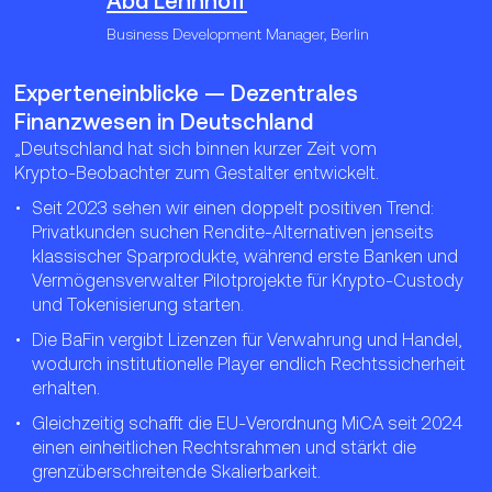
Abd Lehnhoff
Derivate & synthetische Assets für Hedging‑Strategien
beleihbar, was die Kapital­effizienz erhöht.
boomen.
eingeschränkter Zugang zu Bankdienstleistungen
Business Development Manager, Berlin
lassen die Nachfrage nach Stablecoins explodieren.
Tokenisierung realer Vermögenswerte (RWA) wie
RWA‑Tokenisierung
– TradFi‑Assets werden in
Technologische Innovation
– Ethereum 2.0 und
Immobilien oder Anleihen
On‑Chain‑Liquidität überführt und erschließen neue
Layer‑2‑Lösungen steigern Skalierbarkeit und Effizienz.
Experteneinblicke — Dezentrales
Investorengruppen.
Finanzwesen in Deutschland
Layer‑2‑/Skalierung
– Rollups und Validium‑Ansätze
„Deutschland hat sich binnen kurzer Zeit vom
senken Gas‑Fees drastisch.
Krypto‑Beobachter zum Gestalter entwickelt.
Cross‑Chain‑Interoperabilität
– Bridges ermöglichen
Seit 2023 sehen wir einen doppelt positiven Trend:
nahtlose Asset‑Transfers über Blockchains hinweg.
Privatkunden suchen Rendite‑Alternativen jenseits
klassischer Sparprodukte, während erste Banken und
RegFi
– KYC‑/AML‑konforme Protokolle ebnen den
Vermögensverwalter Pilotprojekte für Krypto‑Custody
Weg für institutionelle Adoption.
und Tokenisierung starten.
Diese Trends markieren den Übergang von
Die BaFin vergibt Lizenzen für Verwahrung und Handel,
experimentellen Proof‑of‑Concepts zu skalierbaren,
wodurch institutionelle Player endlich Rechtssicherheit
regulierungskonformen Lösungen – ein entscheidender
erhalten.
Schritt, damit DeFi sein disruptives Potenzial voll entfalten
kann.
Gleichzeitig schafft die EU‑Verordnung MiCA seit 2024
einen einheitlichen Rechtsrahmen und stärkt die
grenzüberschreitende Skalierbarkeit.