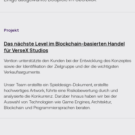
Geschütztes geistiges Eigentum:
Schutz von
Produktdesigns und Prozessen mit Blockchain, um
Vereinheitlichtes KYC-System:
Nutzung einer
unbefugten Zugriff zu verhindern.
gemeinsamen Basis zur Überprüfung der
Kundenidentität, um Zeit zu sparen und doppelte
Marken aus dem produzierenden Gewerbe, die
Prüfungen für ihre Partner zu vermeiden.
Projekt
Blockchain nutzen:
Volkswagen, Ford, Siemens, BMV,
Honeywell.
Handelsfinanzierung:
Smart Contracts automatisieren
Das nächste Level im Blockchain-basierten Handel
die Ausstellung von Akkreditiven und die Freigabe von
für VerseX Studios
Geldern, wodurch die Notwendigkeit einer
Drittanbieterprüfung entfällt.
Vention unterstützte den Kunden bei der Entwicklung des Konzeptes
sowie der Identifikation der Zielgruppe und der die wichtigsten
Tokenisierung von Vermögenswerten:
Umwandlung
Verkaufsargumente.
von finanziellen Vermögenswerten wie Anleihen oder
Immobilien in Tokens, die auf Blockchain-Plattformen
Unser Team erstellte ein Spieldesign-Dokument, erstellte
gehandelt werden können und Bruchteilseigentum
hochwertiges Artwork, führte eine Risikobewertung durch und
unterstützen.
analysierte die Konkurrenz. Darüber hinaus haben wir bei der
Auswahl von Technologien wie Game Engines, Architektur,
Marken, die Blockchain nutzen
:
JP Morgan Chase,
Blockchain und Programmiersprachen beraten.
HSBC, Santander, Barclays, American Express, ING Bank.