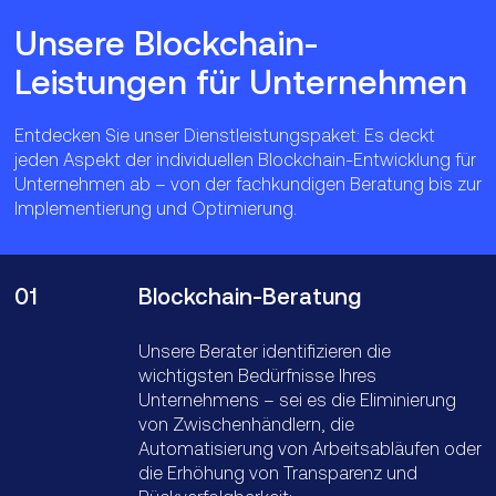
transparente Zahlungsabwicklung die
Einsparungen für Finanzinstitute mit
Unsere Blockchain-
grenzüberschreitenden Transaktionen
85 Prozent der
deutschen Unternehmen
Leistungen für Unternehmen
erheblich zu steigern – schätzungsweise
sind überzeugt, dass sie durch die
auf 10 Milliarden US-Dollar bis 2030.
Einführung von Blockchain neue Produkte
und Dienstleistungen anbieten können,
Gleichzeitig erwarten 80 Prozent der
Entdecken Sie unser Dienstleistungspaket: Es deckt
während 68 Prozent neue
deutschen Unternehmen
, mit der
jeden Aspekt der individuellen Blockchain-Entwicklung für
Geschäftsmodelle auf dieser Basis
Blockchain Transaktionskosten reduzieren
Unternehmen ab – von der fachkundigen Beratung bis zur
entwickeln möchten. Dies treibt eine
zu können.
Implementierung und Optimierung.
dezentrale Finanzwirtschaft (DeFi) voran,
die weltweit von 2025 bis 2030 mit einer
durchschnittlichen jährlichen
01
Blockchain-Beratung
Wachstumsrate von 53,7
Prozent
expandieren
soll.
Unsere Berater identifizieren die
wichtigsten Bedürfnisse Ihres
Unternehmens – sei es die Eliminierung
von Zwischenhändlern, die
Automatisierung von Arbeitsabläufen oder
die Erhöhung von Transparenz und